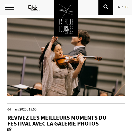
Langue
English
franç
EN
FR
/
Ouvrir
Language
la
navigation
04 mars 2025 : 15:55
REVIVEZ LES MEILLEURS MOMENTS DU
FESTIVAL AVEC LA GALERIE PHOTOS
📸