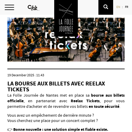
Langue
English
franç
EN
FR
/
Ouvrir
Language
la
navigation
19 December 2025 : 11:43
LA BOURSE AUX BILLETS AVEC REELAX
TICKETS
La Folle Journée de Nantes met en place sa
bourse aux billets
officielle
, en partenariat avec
Reelax Tickets
, pour vous
permettre d’acheter et de revendre vos billets
en toute sécurité
.
Vous avez un empêchement de dernière minute ?
Vous cherchez une place pour un concert complet ?
👉
Bonne nouvelle : une solution simple et fiable existe.