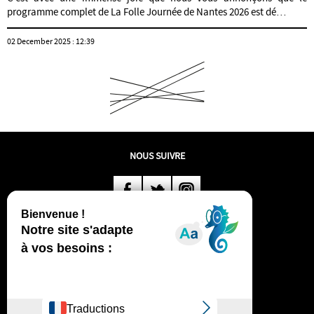
programme complet de La Folle Journée de Nantes 2026 est dé…
02 December 2025 : 12:39
PLAN
NOUS SUIVRE
DU
SITE
Suivez-
Suivez-
Suivez-
Édition
nous
nous
nous
2026
Ticketing
sur
sur
sur
Organization
Partners
Facebook
Twitter
Instagram
S'inscrire
à